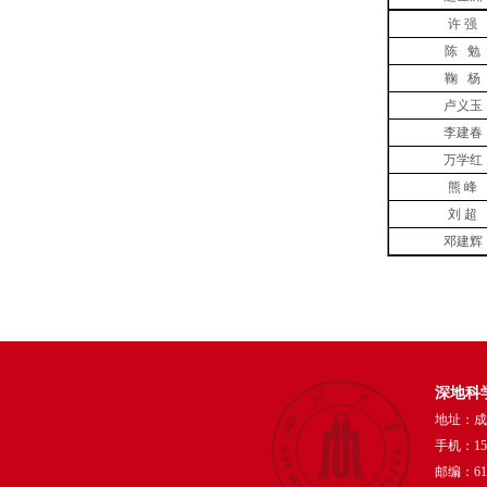
许
强
陈
勉
鞠
杨
卢义玉
李建春
万学红
熊 峰
刘 超
邓建辉
深地科
地址：成
手机：159
邮编：610