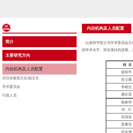
内设机构及人员配置
简介
以谢和平院士为学术委员会主任
的学术水平、评议项目的进展。
主要研究方向
姓
名
内设机构及人员配置
谢和平
历任实验室主任/副主任
苏义脑
学术委员会
李根生
康红普
行政人员
杨春和
何
川
刘清友
姜耀东
赵金洲